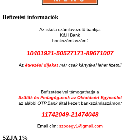
Befizetési
információk
Az iskola számlavezető bankja:
K&H Bank
:
bankszámlaszám
10401921-50527171-89671007
Az
étkezési díjakat
már csak kártyával lehet fizetni!
Befizetéseivel támogathatja a
Szülők és Pedagógusok az Oktatásért Egyesület
:
az alábbi
OTP Bank
által kezelt bankszámlaszámon
11742049-21474048
Email cím:
szpoegy1@gmail.com
SZJA
1%