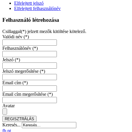
Elfelejtett jelszó
Elfelejtett felhasználónév
Felhasználó létrehozása
Csillaggal(*) jelzett mezők kitöltése kötelező.
Valódi név
(*)
Felhasználónév
(*)
Jelszó
(*)
Jelszó megerősítése
(*)
Email cím
(*)
Email cím megerősítése
(*)
Avatar
REGISZTRÁLÁS
Keresés...
fb
pt