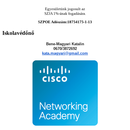
Egyesületünk jogosult az
SZJA 1%-ának fogadására.
SZPOE Adószám:18754175-1-13
Iskolavédőnő
Bene-Magyari Katalin
0670/3872692
kata.magyari@gmail.com