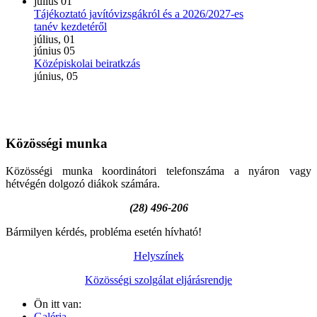
július
01
Tájékoztató javítóvizsgákról és a 2026/2027-es
tanév kezdetéről
július, 01
június
05
Középiskolai beiratkzás
június, 05
Közösségi
munka
Közösségi munka koordinátori telefonszáma a nyáron vagy
hétvégén dolgozó diákok számára.
(28) 496-206
Bármilyen kérdés, probléma esetén hívható!
Helyszínek
Közösségi szolgálat eljárásrendje
Ön itt van:
Galéria