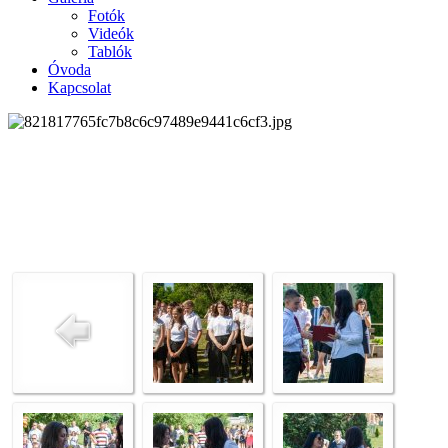
Fotók
Videók
Tablók
Óvoda
Kapcsolat