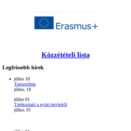
Közzétételi lista
Legfrissebb
hírek
július
18
Tanszerlista
július, 18
július
01
Tájékoztató a nyári ügyletről
július, 01