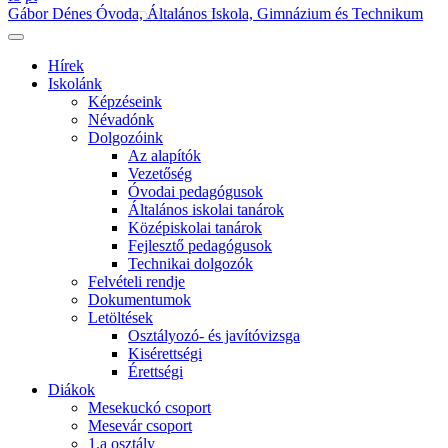
Gábor Dénes Óvoda, Általános Iskola, Gimnázium és Technikum
Hírek
Iskolánk
Képzéseink
Névadónk
Dolgozóink
Az alapítók
Vezetőség
Óvodai pedagógusok
Általános iskolai tanárok
Középiskolai tanárok
Fejlesztő pedagógusok
Technikai dolgozók
Felvételi rendje
Dokumentumok
Letöltések
Osztályozó- és javítóvizsga
Kisérettségi
Érettségi
Diákok
Mesekuckó csoport
Mesevár csoport
1.a osztály