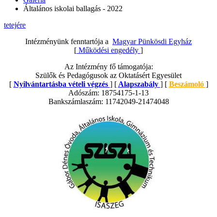
Általános iskolai ballagás - 2022
tetejére
Intézményünk fenntartója a
Magyar Pünkösdi Egyház
[
Működési engedély
]
Az Intézmény fő támogatója:
Szülők és Pedagógusok az Oktatásért Egyesület
[
Nyilvántartásba vételi végzés
] [
Alapszabály
] [
Beszámoló
]
Adószám: 18754175-1-13
Bankszámlaszám: 11742049-21474048