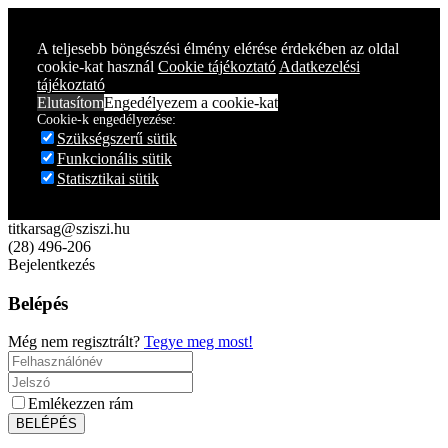
A teljesebb böngészési élmény elérése érdekében az oldal
cookie-kat használ
Cookie tájékoztató
Adatkezelési
tájékoztató
Elutasítom
Engedélyezem a cookie-kat
Cookie-k engedélyezése:
Szükségszerű sütik
Funkcionális sütik
Statisztikai sütik
titkarsag@sziszi.hu
(28) 496-206
Bejelentkezés
Belépés
Még nem regisztrált?
Tegye meg most!
Emlékezzen rám