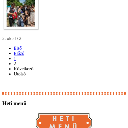
2. oldal / 2
Első
Előző
1
2
Következő
Utolsó
Heti
menü