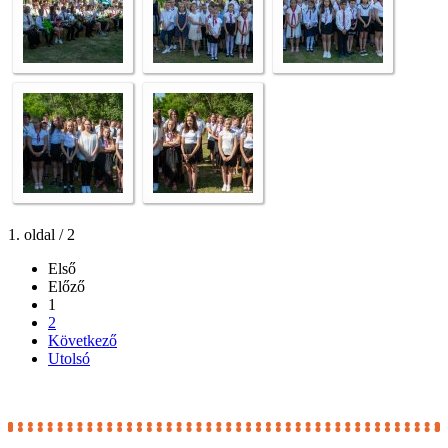
1. oldal / 2
Első
Előző
1
2
Következő
Utolsó