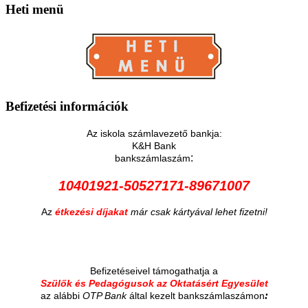
Heti
menü
Befizetési
információk
Az iskola számlavezető bankja:
K&H Bank
:
bankszámlaszám
10401921-50527171-89671007
Az
étkezési díjakat
már csak kártyával lehet fizetni!
Befizetéseivel támogathatja a
Szülők és Pedagógusok az Oktatásért Egyesület
:
az alábbi
OTP Bank
által kezelt bankszámlaszámon