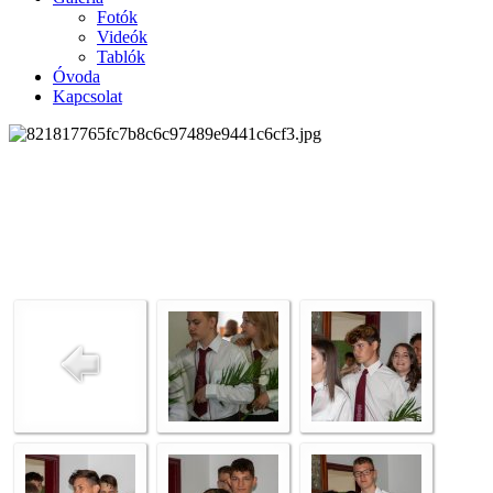
Fotók
Videók
Tablók
Óvoda
Kapcsolat