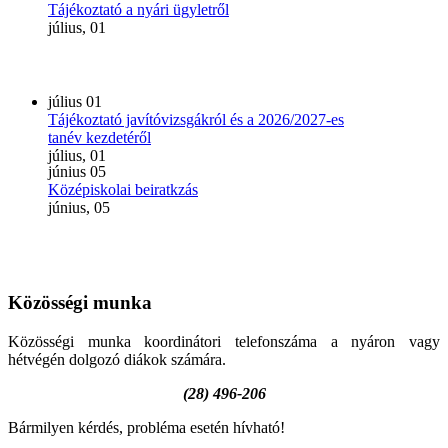
Tájékoztató a nyári ügyletről
július, 01
július
01
Tájékoztató javítóvizsgákról és a 2026/2027-es
tanév kezdetéről
július, 01
június
05
Középiskolai beiratkzás
június, 05
Közösségi
munka
Közösségi munka koordinátori telefonszáma a nyáron vagy
hétvégén dolgozó diákok számára.
(28) 496-206
Bármilyen kérdés, probléma esetén hívható!