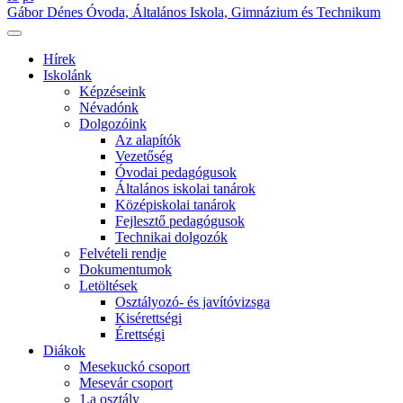
Gábor Dénes Óvoda, Általános Iskola, Gimnázium és Technikum
Hírek
Iskolánk
Képzéseink
Névadónk
Dolgozóink
Az alapítók
Vezetőség
Óvodai pedagógusok
Általános iskolai tanárok
Középiskolai tanárok
Fejlesztő pedagógusok
Technikai dolgozók
Felvételi rendje
Dokumentumok
Letöltések
Osztályozó- és javítóvizsga
Kisérettségi
Érettségi
Diákok
Mesekuckó csoport
Mesevár csoport
1.a osztály