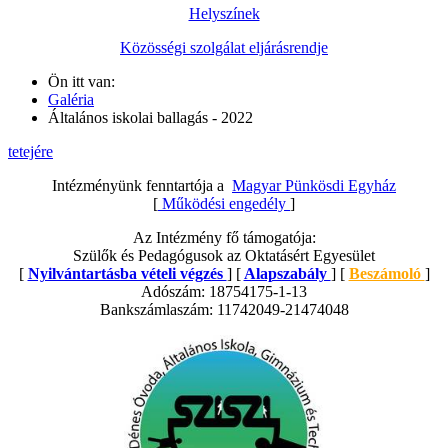
Helyszínek
Közösségi szolgálat eljárásrendje
Ön itt van:
Galéria
Általános iskolai ballagás - 2022
tetejére
Intézményünk fenntartója a
Magyar Pünkösdi Egyház
[
Működési engedély
]
Az Intézmény fő támogatója:
Szülők és Pedagógusok az Oktatásért Egyesület
[
Nyilvántartásba vételi végzés
] [
Alapszabály
] [
Beszámoló
]
Adószám: 18754175-1-13
Bankszámlaszám: 11742049-21474048