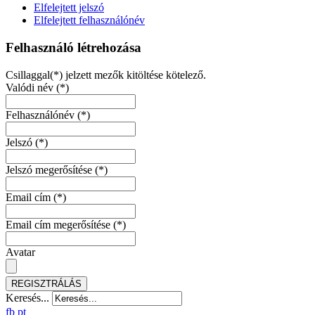
Elfelejtett jelszó
Elfelejtett felhasználónév
Felhasználó létrehozása
Csillaggal(*) jelzett mezők kitöltése kötelező.
Valódi név
(*)
Felhasználónév
(*)
Jelszó
(*)
Jelszó megerősítése
(*)
Email cím
(*)
Email cím megerősítése
(*)
Avatar
REGISZTRÁLÁS
Keresés...
fb
pt