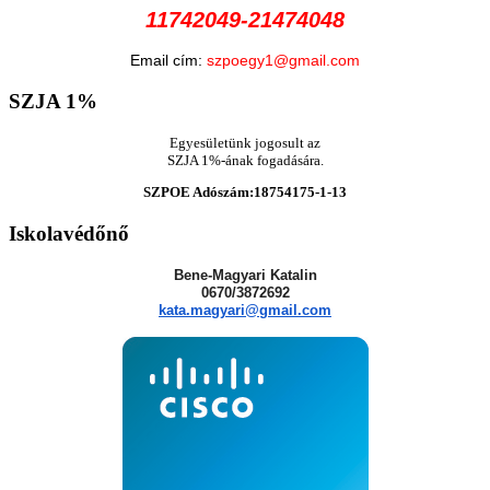
11742049-21474048
Email cím:
szpoegy1@gmail.com
SZJA
1%
Egyesületünk jogosult az
SZJA 1%-ának fogadására.
SZPOE Adószám:18754175-1-13
Iskolavédőnő
Bene-Magyari Katalin
0670/3872692
kata.magyari@gmail.com