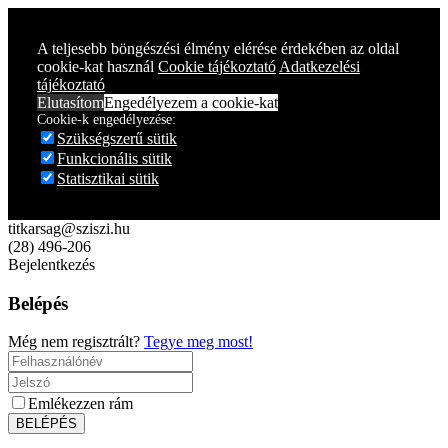
A teljesebb böngészési élmény elérése érdekében az oldal
cookie-kat használ
Cookie tájékoztató
Adatkezelési
tájékoztató
Elutasítom
Engedélyezem a cookie-kat
Cookie-k engedélyezése:
Szükségszerű sütik
Funkcionális sütik
Statisztikai sütik
titkarsag@sziszi.hu
(28) 496-206
Bejelentkezés
Belépés
Még nem regisztrált?
Tegye meg most!
Emlékezzen rám