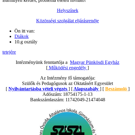
Bármilyen kérdés, probléma esetén hívható!
Helyszínek
Közösségi szolgálat eljárásrendje
Ön itt van:
Diákok
10.g osztály
tetejére
Intézményünk fenntartója a
Magyar Pünkösdi Egyház
[
Működési engedély
]
Az Intézmény fő támogatója:
Szülők és Pedagógusok az Oktatásért Egyesület
[
Nyilvántartásba vételi végzés
] [
Alapszabály
] [
Beszámoló
]
Adószám: 18754175-1-13
Bankszámlaszám: 11742049-21474048