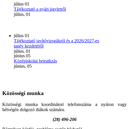
július
01
Tájékoztató a nyári ügyletről
július, 01
július
01
Tájékoztató javítóvizsgákról és a 2026/2027-es
tanév kezdetéről
július, 01
június
05
Középiskolai beiratkzás
június, 05
Közösségi
munka
Közösségi munka koordinátori telefonszáma a nyáron vagy
hétvégén dolgozó diákok számára.
(28) 496-206