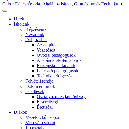
Gábor Dénes Óvoda, Általános Iskola, Gimnázium és Technikum
Hírek
Iskolánk
Képzéseink
Névadónk
Dolgozóink
Az alapítók
Vezetőség
Óvodai pedagógusok
Általános iskolai tanárok
Középiskolai tanárok
Fejlesztő pedagógusok
Technikai dolgozók
Felvételi rendje
Dokumentumok
Letöltések
Osztályozó- és javítóvizsga
Kisérettségi
Érettségi
Diákok
Mesekuckó csoport
Mesevár csoport
1.a osztály