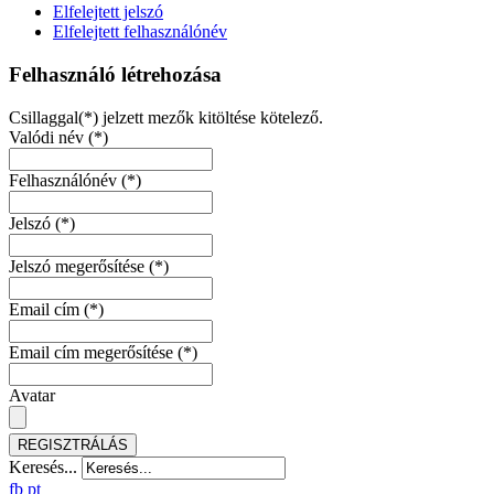
Elfelejtett jelszó
Elfelejtett felhasználónév
Felhasználó létrehozása
Csillaggal(*) jelzett mezők kitöltése kötelező.
Valódi név
(*)
Felhasználónév
(*)
Jelszó
(*)
Jelszó megerősítése
(*)
Email cím
(*)
Email cím megerősítése
(*)
Avatar
REGISZTRÁLÁS
Keresés...
fb
pt