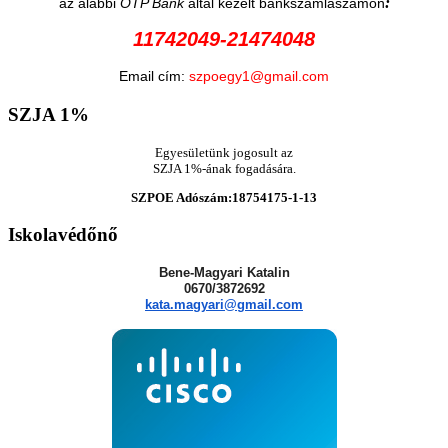
:
az alábbi
OTP Bank
által kezelt bankszámlaszámon
11742049-21474048
Email cím:
szpoegy1@gmail.com
SZJA
1%
Egyesületünk jogosult az
SZJA 1%-ának fogadására.
SZPOE Adószám:18754175-1-13
Iskolavédőnő
Bene-Magyari Katalin
0670/3872692
kata.magyari@gmail.com