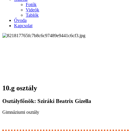
Fotók
Videók
Tablók
Óvoda
Kapcsolat
10.g osztály
Osztályfőnök: Sziráki Beatrix Gizella
Gimnáziumi osztály