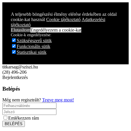
A teljesebb böngészési élmény elérése érdekében az oldal
cookie-kat használ
Cookie tájékoztató
Adatkezelési
tájékoztató
Elutasítom
Engedélyezem a cookie-kat
Cookie-k engedélyezése:
Szükségszerű sütik
Funkcionális sütik
Statisztikai sütik
titkarsag@sziszi.hu
(28) 496-206
Bejelentkezés
Belépés
Még nem regisztrált?
Tegye meg most!
Emlékezzen rám