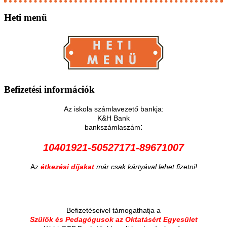
Heti
menü
Befizetési
információk
Az iskola számlavezető bankja:
K&H Bank
:
bankszámlaszám
10401921-50527171-89671007
Az
étkezési díjakat
már csak kártyával lehet fizetni!
Befizetéseivel támogathatja a
Szülők és Pedagógusok az Oktatásért Egyesület