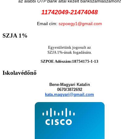
:
az alábbi
OTP Bank
által kezelt bankszámlaszámon
11742049-21474048
Email cím:
szpoegy1@gmail.com
SZJA
1%
Egyesületünk jogosult az
SZJA 1%-ának fogadására.
SZPOE Adószám:18754175-1-13
Iskolavédőnő
Bene-Magyari Katalin
0670/3872692
kata.magyari@gmail.com