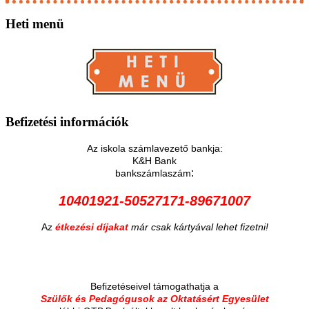
Heti
menü
Befizetési
információk
Az iskola számlavezető bankja:
K&H Bank
:
bankszámlaszám
10401921-50527171-89671007
Az
étkezési díjakat
már csak kártyával lehet fizetni!
Befizetéseivel támogathatja a
Szülők és Pedagógusok az Oktatásért Egyesület