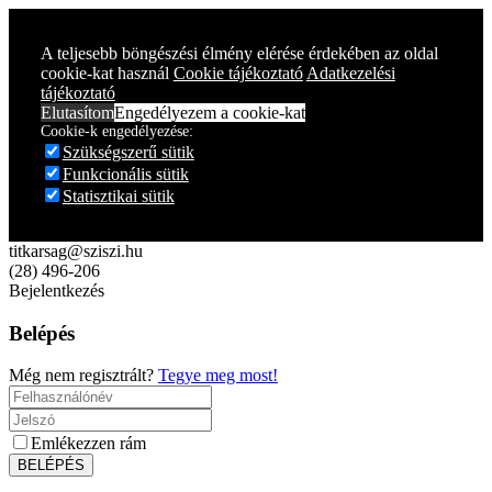
A teljesebb böngészési élmény elérése érdekében az oldal
cookie-kat használ
Cookie tájékoztató
Adatkezelési
tájékoztató
Elutasítom
Engedélyezem a cookie-kat
Cookie-k engedélyezése:
Szükségszerű sütik
Funkcionális sütik
Statisztikai sütik
titkarsag@sziszi.hu
(28) 496-206
Bejelentkezés
Belépés
Még nem regisztrált?
Tegye meg most!
Emlékezzen rám