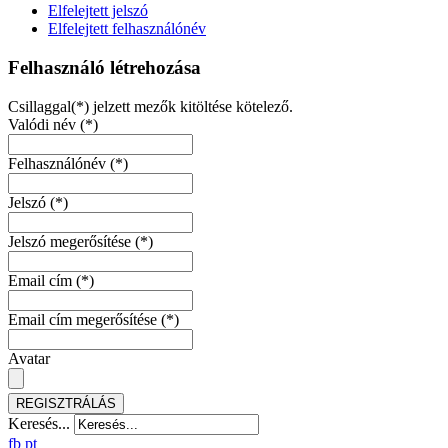
Elfelejtett jelszó
Elfelejtett felhasználónév
Felhasználó létrehozása
Csillaggal(*) jelzett mezők kitöltése kötelező.
Valódi név
(*)
Felhasználónév
(*)
Jelszó
(*)
Jelszó megerősítése
(*)
Email cím
(*)
Email cím megerősítése
(*)
Avatar
REGISZTRÁLÁS
Keresés...
fb
pt