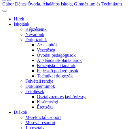
Gábor Dénes Óvoda, Általános Iskola, Gimnázium és Technikum
Hírek
Iskolánk
Képzéseink
Névadónk
Dolgozóink
Az alapítók
Vezetőség
Óvodai pedagógusok
Általános iskolai tanárok
Középiskolai tanárok
Fejlesztő pedagógusok
Technikai dolgozók
Felvételi rendje
Dokumentumok
Letöltések
Osztályozó- és javítóvizsga
Kisérettségi
Érettségi
Diákok
Mesekuckó csoport
Mesevár csoport
1.a osztály