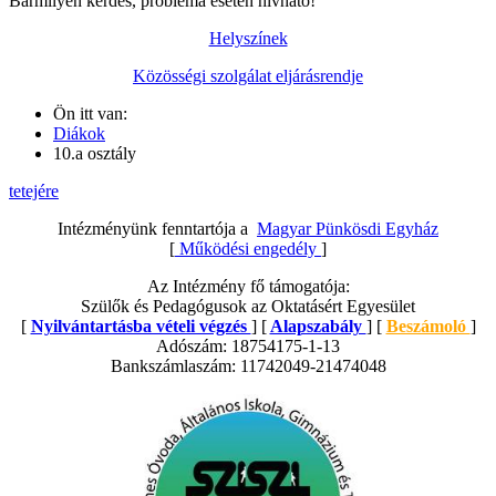
Bármilyen kérdés, probléma esetén hívható!
Helyszínek
Közösségi szolgálat eljárásrendje
Ön itt van:
Diákok
10.a osztály
tetejére
Intézményünk fenntartója a
Magyar Pünkösdi Egyház
[
Működési engedély
]
Az Intézmény fő támogatója:
Szülők és Pedagógusok az Oktatásért Egyesület
[
Nyilvántartásba vételi végzés
] [
Alapszabály
] [
Beszámoló
]
Adószám: 18754175-1-13
Bankszámlaszám: 11742049-21474048