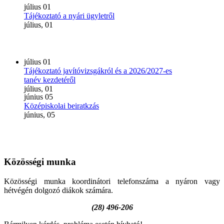
július
01
Tájékoztató a nyári ügyletről
július, 01
július
01
Tájékoztató javítóvizsgákról és a 2026/2027-es
tanév kezdetéről
július, 01
június
05
Középiskolai beiratkzás
június, 05
Közösségi
munka
Közösségi munka koordinátori telefonszáma a nyáron vagy
hétvégén dolgozó diákok számára.
(28) 496-206