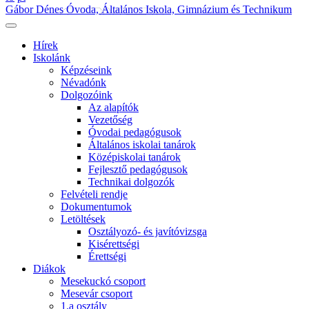
Gábor Dénes Óvoda, Általános Iskola, Gimnázium és Technikum
Hírek
Iskolánk
Képzéseink
Névadónk
Dolgozóink
Az alapítók
Vezetőség
Óvodai pedagógusok
Általános iskolai tanárok
Középiskolai tanárok
Fejlesztő pedagógusok
Technikai dolgozók
Felvételi rendje
Dokumentumok
Letöltések
Osztályozó- és javítóvizsga
Kisérettségi
Érettségi
Diákok
Mesekuckó csoport
Mesevár csoport
1.a osztály