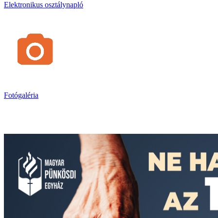
Elektronikus osztálynapló
Fotógaléria