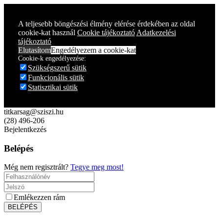
A teljesebb böngészési élmény elérése érdekében az oldal
cookie-kat használ
Cookie tájékoztató
Adatkezelési
tájékoztató
Elutasítom
Engedélyezem a cookie-kat
Cookie-k engedélyezése:
Szükségszerű sütik
Funkcionális sütik
Statisztikai sütik
titkarsag@sziszi.hu
(28) 496-206
Bejelentkezés
Belépés
Még nem regisztrált?
Tegye meg most!
Emlékezzen rám