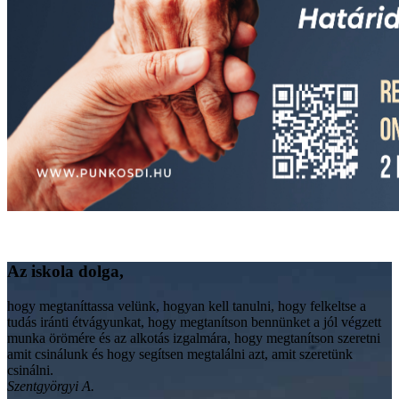
Az iskola dolga,
hogy megtaníttassa velünk, hogyan kell tanulni, hogy felkeltse a
tudás iránti étvágyunkat, hogy megtanítson bennünket a jól végzett
munka örömére és az alkotás izgalmára, hogy megtanítson szeretni
amit csinálunk és hogy segítsen megtalálni azt, amit szeretünk
csinálni.
Szentgyörgyi A.