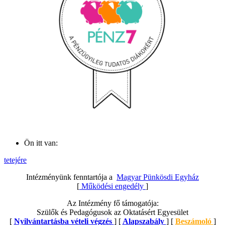
Ön itt van:
tetejére
Intézményünk fenntartója a
Magyar Pünkösdi Egyház
[
Működési engedély
]
Az Intézmény fő támogatója:
Szülők és Pedagógusok az Oktatásért Egyesület
[
Nyilvántartásba vételi végzés
] [
Alapszabály
] [
Beszámoló
]