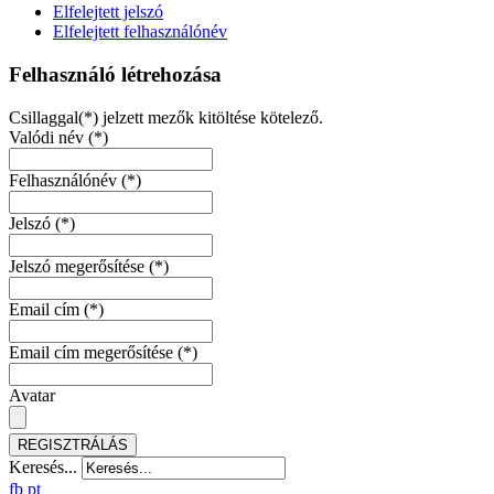
Elfelejtett jelszó
Elfelejtett felhasználónév
Felhasználó létrehozása
Csillaggal(*) jelzett mezők kitöltése kötelező.
Valódi név
(*)
Felhasználónév
(*)
Jelszó
(*)
Jelszó megerősítése
(*)
Email cím
(*)
Email cím megerősítése
(*)
Avatar
REGISZTRÁLÁS
Keresés...
fb
pt