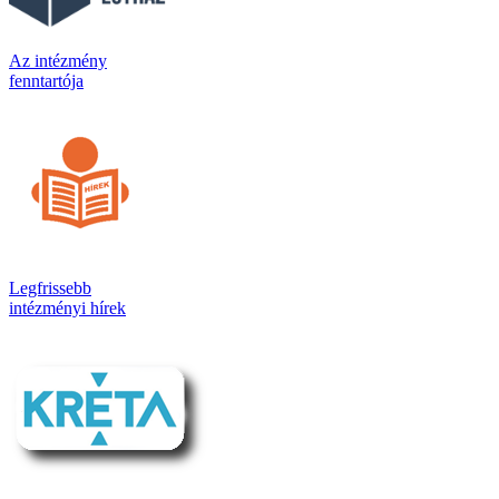
Az intézmény
fenntartója
Legfrissebb
intézményi hírek