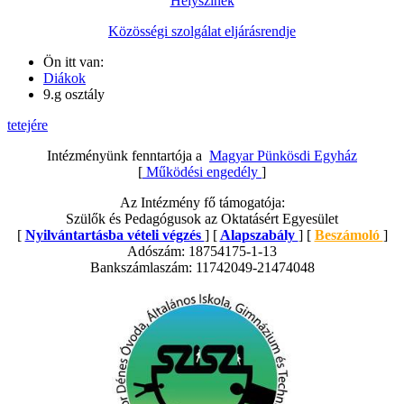
Helyszínek
Közösségi szolgálat eljárásrendje
Ön itt van:
Diákok
9.g osztály
tetejére
Intézményünk fenntartója a
Magyar Pünkösdi Egyház
[
Működési engedély
]
Az Intézmény fő támogatója:
Szülők és Pedagógusok az Oktatásért Egyesület
[
Nyilvántartásba vételi végzés
] [
Alapszabály
] [
Beszámoló
]
Adószám: 18754175-1-13
Bankszámlaszám: 11742049-21474048