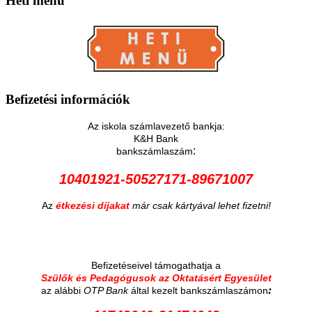
Heti
menü
Befizetési
információk
Az iskola számlavezető bankja:
K&H Bank
:
bankszámlaszám
10401921-50527171-89671007
Az
étkezési díjakat
már csak kártyával lehet fizetni!
Befizetéseivel támogathatja a
Szülők és Pedagógusok az Oktatásért Egyesület
:
az alábbi
OTP Bank
által kezelt bankszámlaszámon