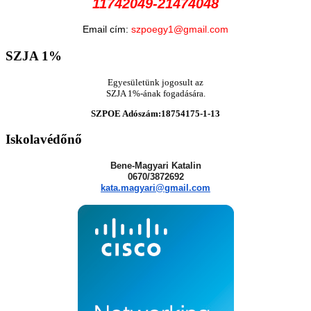
11742049-21474048
Email cím:
szpoegy1@gmail.com
SZJA
1%
Egyesületünk jogosult az
SZJA 1%-ának fogadására.
SZPOE Adószám:18754175-1-13
Iskolavédőnő
Bene-Magyari Katalin
0670/3872692
kata.magyari@gmail.com