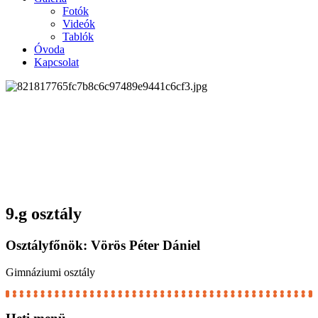
Fotók
Videók
Tablók
Óvoda
Kapcsolat
9.g osztály
Osztályfőnök:
Vörös Péter Dániel
Gimnáziumi osztály