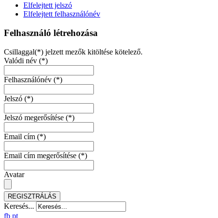
Elfelejtett jelszó
Elfelejtett felhasználónév
Felhasználó létrehozása
Csillaggal(*) jelzett mezők kitöltése kötelező.
Valódi név
(*)
Felhasználónév
(*)
Jelszó
(*)
Jelszó megerősítése
(*)
Email cím
(*)
Email cím megerősítése
(*)
Avatar
REGISZTRÁLÁS
Keresés...
fb
pt