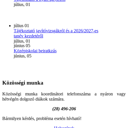
július, 01
július
01
Tájékoztató javítóvizsgákról és a 2026/2027-es
tanév kezdetéről
július, 01
június
05
Középiskolai beiratkzás
június, 05
Közösségi
munka
Közösségi munka koordinátori telefonszáma a nyáron vagy
hétvégén dolgozó diákok számára.
(28) 496-206
Bármilyen kérdés, probléma esetén hívható!