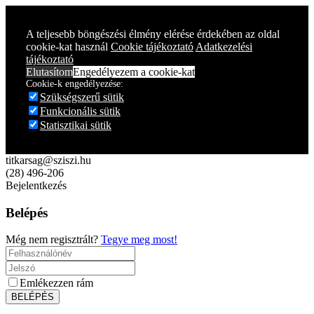
A teljesebb böngészési élmény elérése érdekében az oldal
cookie-kat használ
Cookie tájékoztató
Adatkezelési
tájékoztató
Elutasítom
Engedélyezem a cookie-kat
Cookie-k engedélyezése:
Szükségszerű sütik
Funkcionális sütik
Statisztikai sütik
titkarsag@sziszi.hu
(28) 496-206
Bejelentkezés
Belépés
Még nem regisztrált?
Tegye meg most!
Emlékezzen rám