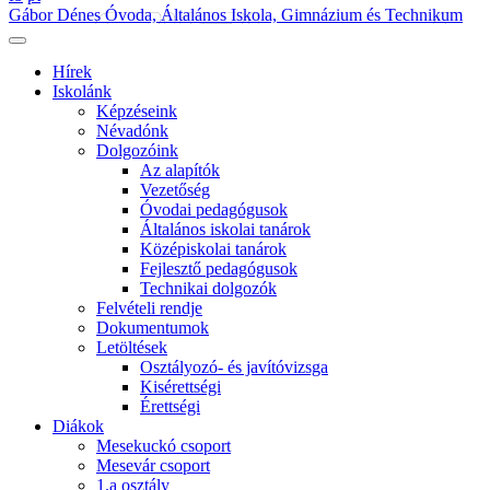
Gábor Dénes Óvoda, Általános Iskola, Gimnázium és Technikum
Hírek
Iskolánk
Képzéseink
Névadónk
Dolgozóink
Az alapítók
Vezetőség
Óvodai pedagógusok
Általános iskolai tanárok
Középiskolai tanárok
Fejlesztő pedagógusok
Technikai dolgozók
Felvételi rendje
Dokumentumok
Letöltések
Osztályozó- és javítóvizsga
Kisérettségi
Érettségi
Diákok
Mesekuckó csoport
Mesevár csoport
1.a osztály