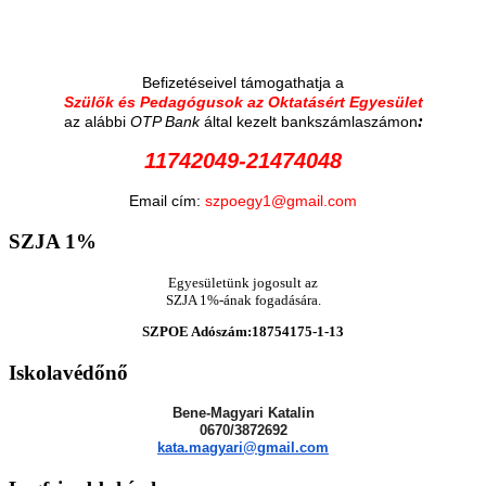
Befizetéseivel támogathatja a
Szülők és Pedagógusok az Oktatásért Egyesület
:
az alábbi
OTP Bank
által kezelt bankszámlaszámon
11742049-21474048
Email cím:
szpoegy1@gmail.com
SZJA
1%
Egyesületünk jogosult az
SZJA 1%-ának fogadására.
SZPOE Adószám:18754175-1-13
Iskolavédőnő
Bene-Magyari Katalin
0670/3872692
kata.magyari@gmail.com