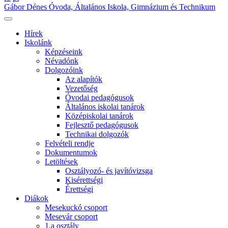
Gábor Dénes Óvoda, Általános Iskola, Gimnázium és Technikum
Hírek
Iskolánk
Képzéseink
Névadónk
Dolgozóink
Az alapítók
Vezetőség
Óvodai pedagógusok
Általános iskolai tanárok
Középiskolai tanárok
Fejlesztő pedagógusok
Technikai dolgozók
Felvételi rendje
Dokumentumok
Letöltések
Osztályozó- és javítóvizsga
Kisérettségi
Érettségi
Diákok
Mesekuckó csoport
Mesevár csoport
1.a osztály