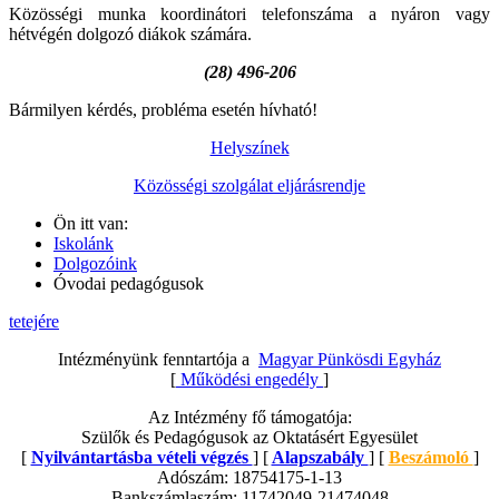
Közösségi munka koordinátori telefonszáma a nyáron vagy
hétvégén dolgozó diákok számára.
(28) 496-206
Bármilyen kérdés, probléma esetén hívható!
Helyszínek
Közösségi szolgálat eljárásrendje
Ön itt van:
Iskolánk
Dolgozóink
Óvodai pedagógusok
tetejére
Intézményünk fenntartója a
Magyar Pünkösdi Egyház
[
Működési engedély
]
Az Intézmény fő támogatója:
Szülők és Pedagógusok az Oktatásért Egyesület
[
Nyilvántartásba vételi végzés
] [
Alapszabály
] [
Beszámoló
]
Adószám: 18754175-1-13
Bankszámlaszám: 11742049-21474048