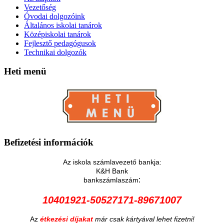
Vezetőség
Óvodai dolgozóink
Általános iskolai tanárok
Középiskolai tanárok
Fejlesztő pedagógusok
Technikai dolgozók
Heti
menü
Befizetési
információk
Az iskola számlavezető bankja:
K&H Bank
:
bankszámlaszám
10401921-50527171-89671007
Az
étkezési díjakat
már csak kártyával lehet fizetni!