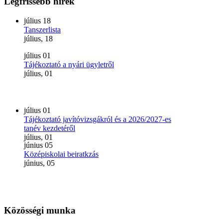
Legfrissebb
hírek
július
18
Tanszerlista
július, 18
július
01
Tájékoztató a nyári ügyletről
július, 01
július
01
Tájékoztató javítóvizsgákról és a 2026/2027-es
tanév kezdetéről
július, 01
június
05
Középiskolai beiratkzás
június, 05
Közösségi
munka