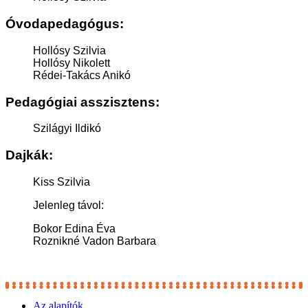
Óvodapedagógus:
Hollósy Szilvia
Hollósy Nikolett
Rédei-Takács Anikó
Pedagógiai asszisztens:
Szilágyi Ildikó
Dajkák:
Kiss Szilvia
Jelenleg távol:
Bokor Edina Éva
Roznikné Vadon Barbara
Az alapítók