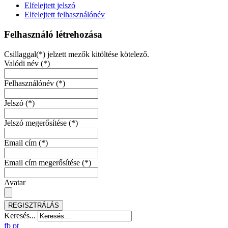
Elfelejtett jelszó
Elfelejtett felhasználónév
Felhasználó létrehozása
Csillaggal(*) jelzett mezők kitöltése kötelező.
Valódi név
(*)
Felhasználónév
(*)
Jelszó
(*)
Jelszó megerősítése
(*)
Email cím
(*)
Email cím megerősítése
(*)
Avatar
REGISZTRÁLÁS
Keresés...
fb
pt