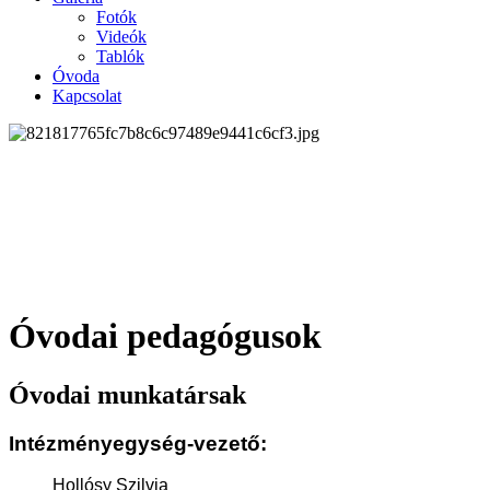
Fotók
Videók
Tablók
Óvoda
Kapcsolat
Óvodai pedagógusok
Óvodai munkatársak
Intézményegység-vezető:
Hollósy Szilvia