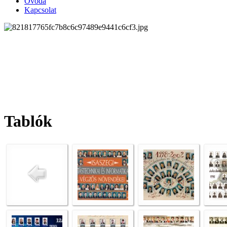
Óvoda
Kapcsolat
Tablók