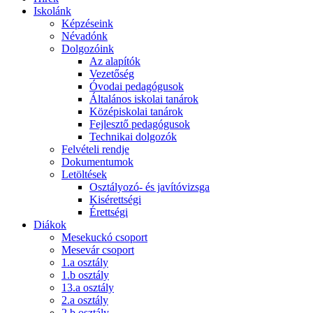
Iskolánk
Képzéseink
Névadónk
Dolgozóink
Az alapítók
Vezetőség
Óvodai pedagógusok
Általános iskolai tanárok
Középiskolai tanárok
Fejlesztő pedagógusok
Technikai dolgozók
Felvételi rendje
Dokumentumok
Letöltések
Osztályozó- és javítóvizsga
Kisérettségi
Érettségi
Diákok
Mesekuckó csoport
Mesevár csoport
1.a osztály
1.b osztály
13.a osztály
2.a osztály
2.b osztály