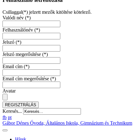
Csillaggal(*) jelzett mezők kitöltése kötelező.
Valódi név
(*)
Felhasználónév
(*)
Jelszó
(*)
Jelszó megerősítése
(*)
Email cím
(*)
Email cím megerősítése
(*)
Avatar
REGISZTRÁLÁS
Keresés...
fb
pt
Gábor Dénes Óvoda, Általános Iskola, Gimnázium és Technikum
Hírek