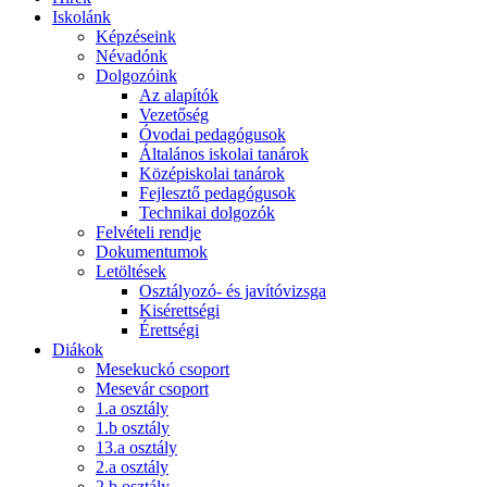
Iskolánk
Képzéseink
Névadónk
Dolgozóink
Az alapítók
Vezetőség
Óvodai pedagógusok
Általános iskolai tanárok
Középiskolai tanárok
Fejlesztő pedagógusok
Technikai dolgozók
Felvételi rendje
Dokumentumok
Letöltések
Osztályozó- és javítóvizsga
Kisérettségi
Érettségi
Diákok
Mesekuckó csoport
Mesevár csoport
1.a osztály
1.b osztály
13.a osztály
2.a osztály
2.b osztály