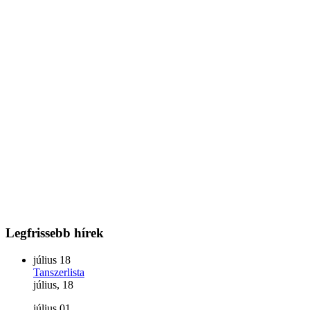
Legfrissebb
hírek
július
18
Tanszerlista
július, 18
július
01