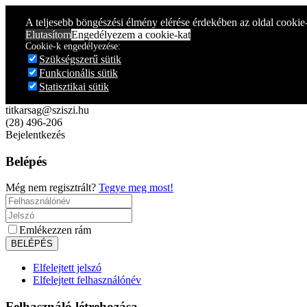
A teljesebb böngészési élmény elérése érdekében az oldal cookie
Elutasítom
Engedélyezem a cookie-kat
Cookie-k engedélyezése:
Szükségszerű sütik
Funkcionális sütik
Statisztikai sütik
titkarsag@sziszi.hu
(28) 496-206
Bejelentkezés
Belépés
Még nem regisztrált?
Tegye meg most!
Emlékezzen rám
Elfelejtett jelszó
Elfelejtett felhasználónév
Felhasználó létrehozása