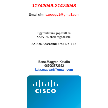
11742049-21474048
Email cím:
szpoegy1@gmail.com
Egyesületünk jogosult az
SZJA 1%-ának fogadására.
SZPOE Adószám:18754175-1-13
Bene-Magyari Katalin
0670/3872692
kata.magyari@gmail.com