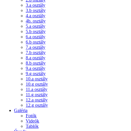
3.a osztály
3.b osztály
4.a osztály
4b. osztály
5.a osztály
5.b osztály
6.a osztály
6.b osztály
7.a osztály
7.b osztály
8.a osztály
8.b osztály
9.a osztály
9.g osztály
10.a osztály
10.g osztály
11.a osztály
11.g osztály
12.a osztály
12.g osztály
Galéria
Fotók
Videók
Tablók