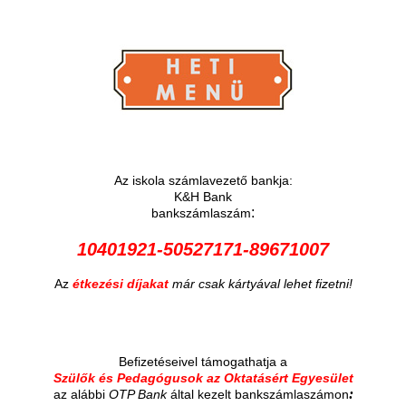
Az iskola számlavezető bankja:
K&H Bank
:
bankszámlaszám
10401921-50527171-89671007
Az
étkezési díjakat
már csak kártyával lehet fizetni!
Befizetéseivel támogathatja a
Szülők és Pedagógusok az Oktatásért Egyesület
:
az alábbi
OTP Bank
által kezelt bankszámlaszámon