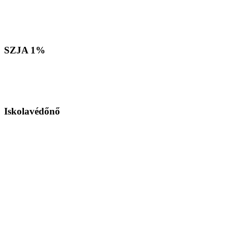
SZJA
1%
Iskolavédőnő