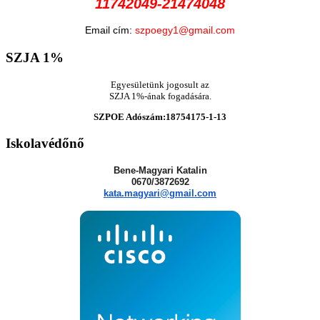
11742049-21474048
Email cím:
szpoegy1@gmail.com
SZJA
1%
Egyesületünk jogosult az
SZJA 1%-ának fogadására.
SZPOE Adószám:18754175-1-13
Iskolavédőnő
Bene-Magyari Katalin
0670/3872692
kata.magyari@gmail.com