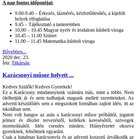
A nap fontos időpontjai:
9.00-9.40 – Érkezés, lázmérés, kézfertőtlenítés, a kijelölt
helyek elfoglalása
9.45 – Tájékoztató a tanteremben
10.00 – 10.45 Magyar nyelv és irodalom írásbeli vizsga
10.45 – 11.00 Szünet
11.00 – 11.45 Matematika írásbeli vizsga
Bővebben...
2020
dec.
23.
Írta:
Titkárság
Karácsonyi műsor helyett ...
Kedves Szülők! Kedves Gyerekek!
Ez a Karácsony mindannyiunk számára más, mint a többi. Nem
ölelhetjük át és nem tudhatjuk magunk mellett szeretteinket. Az
adventi készülődés sem a megszokott formában zajlott idén, itt az
iskolában sem.
Nem volt hangos az aula a karácsonyi műsor próbáitól, izgatott
jelmez és díszlet tervezéstől, kellékek keresésétől, szövegek
mormolásától. Idén csendes minden. Hiányérzetet okozva
gyereknek, felnőttnek egyaránt.
Csak a hatalmas karácsonyfa és az adventi koszorú árválkodik az