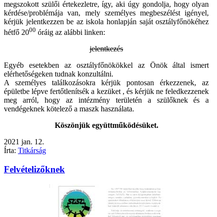
megszokott szülői értekezletre, így, aki úgy gondolja, hogy olyan
kérdése/problémája van, mely személyes megbeszélést igényel,
kérjük jelentkezzen be az iskola honlapján saját osztályfőnökéhez
00
hétfő 20
óráig az alábbi linken:
jelentkezés
Egyéb esetekben az osztályfőnökökkel az Önök által ismert
elérhetőségeken tudnak konzultálni.
A személyes találkozásokra kérjük pontosan érkezzenek, az
épületbe lépve fertőtlenítsék a kezüket , és kérjük ne feledkezzenek
meg arról, hogy az intézmény területén a szülőknek és a
vendégeknek kötelező a maszk használata.
Köszönjük együttműködésüket.
2021
jan.
12.
Írta:
Titkárság
Felvételizőknek