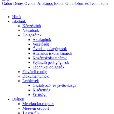
Gábor Dénes Óvoda, Általános Iskola, Gimnázium és Technikum
Hírek
Iskolánk
Képzéseink
Névadónk
Dolgozóink
Az alapítók
Vezetőség
Óvodai pedagógusok
Általános iskolai tanárok
Középiskolai tanárok
Fejlesztő pedagógusok
Technikai dolgozók
Felvételi rendje
Dokumentumok
Letöltések
Osztályozó- és javítóvizsga
Kisérettségi
Érettségi
Diákok
Mesekuckó csoport
Mesevár csoport
1.a osztály