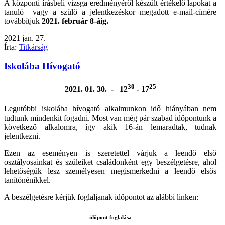
A központi írásbeli vizsga eredményéről készült értékelő lapokat a
tanuló vagy a szülő a jelentkezéskor megadott e-mail-címére
továbbítjuk
2021. február 8-áig.
2021
jan.
27.
Írta:
Titkárság
Iskolába Hívogató
30
25
2021. 01. 30. - 12
- 17
Legutóbbi iskolába hívogató alkalmunkon idő hiányában nem
tudtunk mindenkit fogadni. Most van még pár szabad időpontunk a
következő alkalomra, így akik 16-án lemaradtak, tudnak
jelentkezni.
Ezen az eseményen is szeretettel várjuk a leendő első
osztályosainkat és szüleiket családonként egy beszélgetésre, ahol
lehetőségük lesz személyesen megismerkedni a leendő elsős
tanítónénikkel.
A beszélgetésre kérjük foglaljanak időpontot az alábbi linken:
időpont foglalása