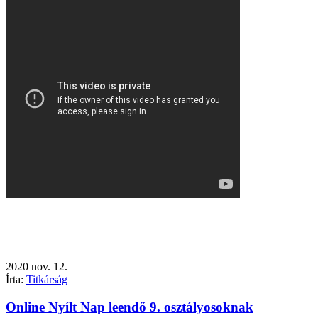
2020
nov.
12.
Írta:
Titkárság
Online Nyílt Nap leendő 9. osztályosoknak