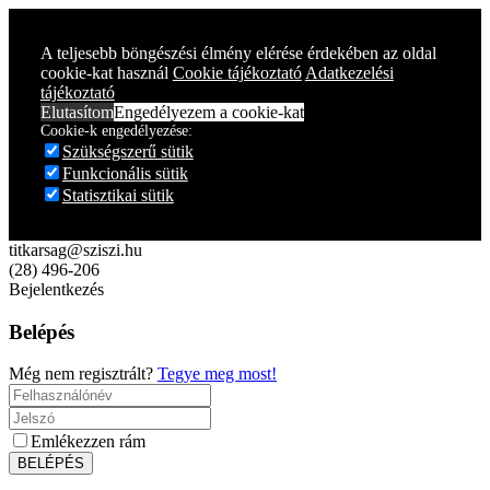
Year
Month
Year
Month
A teljesebb böngészési élmény elérése érdekében az oldal
cookie-kat használ
Cookie tájékoztató
Adatkezelési
tájékoztató
Elutasítom
Engedélyezem a cookie-kat
Cookie-k engedélyezése:
Szükségszerű sütik
Funkcionális sütik
Statisztikai sütik
titkarsag@sziszi.hu
(28) 496-206
Bejelentkezés
Belépés
Még nem regisztrált?
Tegye meg most!
Emlékezzen rám