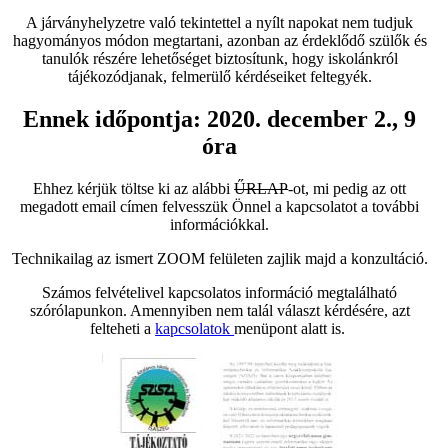
A járványhelyzetre való tekintettel a nyílt napokat nem tudjuk
hagyományos módon megtartani, azonban az érdeklődő szülők és
tanulók részére lehetőséget biztosítunk, hogy iskolánkról
tájékozódjanak, felmerülő kérdéseiket feltegyék.
Ennek időpontja:
2020. december 2., 9
óra
Ehhez kérjük töltse ki az alábbi
ŰRLAP
-ot, mi pedig az ott
megadott email címen felvesszük Önnel a kapcsolatot a további
információkkal.
Technikailag az ismert ZOOM felületen zajlik majd a konzultáció.
Számos felvételivel kapcsolatos információ megtalálható
szórólapunkon. Amennyiben nem talál választ kérdésére, azt
felteheti a
kapcsolatok
menüpont alatt is.