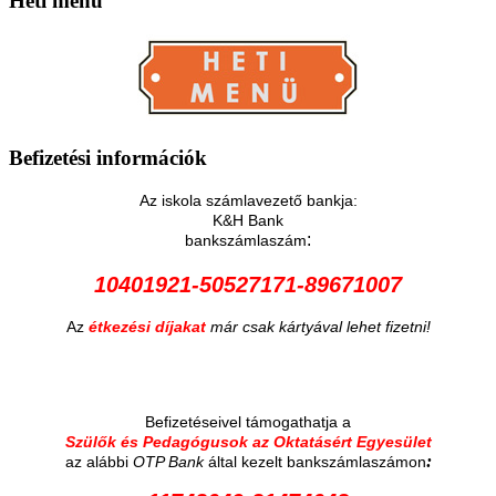
Heti
menü
Befizetési
információk
Az iskola számlavezető bankja:
K&H Bank
:
bankszámlaszám
10401921-50527171-89671007
Az
étkezési díjakat
már csak kártyával lehet fizetni!
Befizetéseivel támogathatja a
Szülők és Pedagógusok az Oktatásért Egyesület
:
az alábbi
OTP Bank
által kezelt bankszámlaszámon