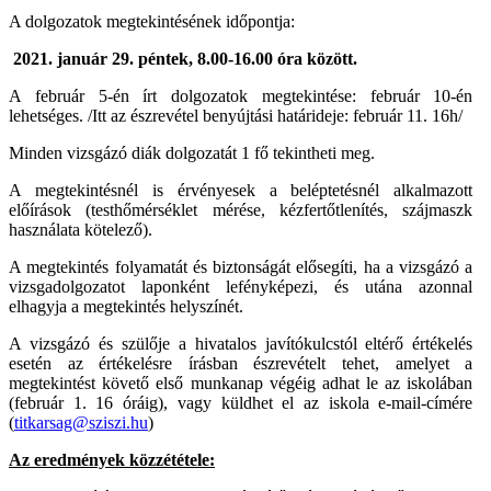
A dolgozatok megtekintésének időpontja:
2021. január 29. péntek, 8.00-16.00 óra között.
A február 5-én írt dolgozatok megtekintése: február 10-én
lehetséges. /Itt az észrevétel benyújtási határideje: február 11. 16h/
Minden vizsgázó diák dolgozatát 1 fő tekintheti meg.
A megtekintésnél is érvényesek a beléptetésnél alkalmazott
előírások (testhőmérséklet mérése, kézfertőtlenítés, szájmaszk
használata kötelező).
A megtekintés folyamatát és biztonságát elősegíti, ha a vizsgázó a
vizsgadolgozatot laponként lefényképezi, és utána azonnal
elhagyja a megtekintés helyszínét.
A vizsgázó és szülője a hivatalos javítókulcstól eltérő értékelés
esetén az értékelésre írásban észrevételt tehet, amelyet a
megtekintést követő első munkanap végéig adhat le az iskolában
(február 1. 16 óráig), vagy küldhet el az iskola e-mail-címére
(
titkarsag@sziszi.hu
)
Az eredmények közzététele: