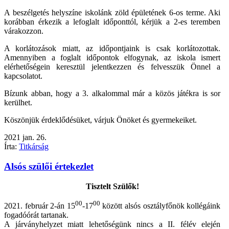
A beszélgetés helyszíne iskolánk zöld épületének 6-os terme. Aki
korábban érkezik a lefoglalt időponttól, kérjük a 2-es teremben
várakozzon.
A korlátozások miatt, az időpontjaink is csak korlátozottak.
Amennyiben a foglalt időpontok elfogynak, az iskola ismert
elérhetőségein keresztül jelentkezzen és felvesszük Önnel a
kapcsolatot.
Bízunk abban, hogy a 3. alkalommal már a közös játékra is sor
kerülhet.
Köszönjük érdeklődésüket, várjuk Önöket és gyermekeiket.
2021
jan.
26.
Írta:
Titkárság
Alsós szülői értekezlet
Tisztelt Szülők!
00
00
2021. február 2-án 15
-17
között alsós osztályfőnök kollégáink
fogadóórát tartanak.
A járványhelyzet miatt lehetőségünk nincs a II. félév elején