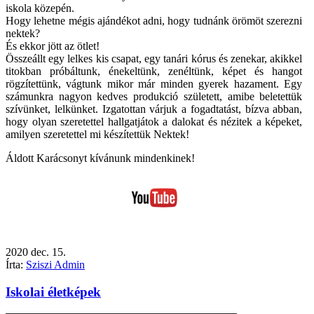
iskola közepén.
Hogy lehetne mégis ajándékot adni, hogy tudnánk örömöt szerezni
nektek?
És ekkor jött az ötlet!
Összeállt egy lelkes kis csapat, egy tanári kórus és zenekar, akikkel
titokban próbáltunk, énekeltünk, zenéltünk, képet és hangot
rögzítettünk, vágtunk mikor már minden gyerek hazament. Egy
számunkra nagyon kedves produkció született, amibe beletettük
szívünket, lelkünket. Izgatottan várjuk a fogadtatást, bízva abban,
hogy olyan szeretettel hallgatjátok a dalokat és nézitek a képeket,
amilyen szeretettel mi készítettük Nektek!
Áldott Karácsonyt kívánunk mindenkinek!
2020
dec.
15.
Írta:
Sziszi Admin
Iskolai életképek