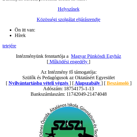
Helyszínek
Közösségi szolgálat eljárásrendje
Ön itt van:
Hírek
tetejére
Intézményünk fenntartója a
Magyar Pünkösdi Egyház
[
Működési engedély
]
Az Intézmény fő támogatója:
Szülők és Pedagógusok az Oktatásért Egyesület
[
Nyilvántartásba vételi végzés
] [
Alapszabály
] [
Beszámoló
]
Adószám: 18754175-1-13
Bankszámlaszám: 11742049-21474048