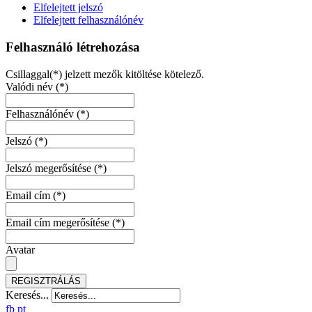
Elfelejtett jelszó
Elfelejtett felhasználónév
Felhasználó létrehozása
Csillaggal(*) jelzett mezők kitöltése kötelező.
Valódi név
(*)
Felhasználónév
(*)
Jelszó
(*)
Jelszó megerősítése
(*)
Email cím
(*)
Email cím megerősítése
(*)
Avatar
REGISZTRÁLÁS
Keresés...
fb
pt