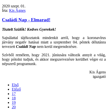
2020
szept.
01.
Írta:
Kis Ágnes
Családi Nap - Elmarad!
Tisztelt Szülők! Kedves Gyerekek!
Sajnálattal tájékoztatok mindenkit arról, hogy a koronavírus
járvány negatív hatásai miatt a szeptember 04. péntek délutánra
tervezett
Családi Nap
nem kerül megrendezésre.
Szívből remélem, hogy 2021. júniusára változik annyit a világ,
hogy pótolni tudjuk, és akkor megszervezésre kerülhet végre ez a
népszerű programunk.
Kis Ágens
igazgató
Első
Előző
17
18
19
20