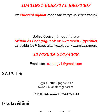
10401921-50527171-89671007
Az
étkezési díjakat
már csak kártyával lehet fizetni!
Befizetéseivel támogathatja a
Szülők és Pedagógusok az Oktatásért Egyesület
:
az alábbi
OTP Bank
által kezelt bankszámlaszámon
11742049-21474048
Email cím:
szpoegy1@gmail.com
SZJA
1%
Egyesületünk jogosult az
SZJA 1%-ának fogadására.
SZPOE Adószám:18754175-1-13
Iskolavédőnő