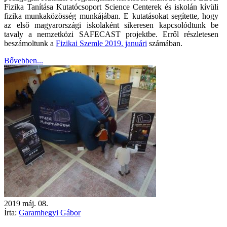
Fizika Tanítása Kutatócsoport Science Centerek és iskolán kívüli
fizika munkaközösség munkájában. E kutatásokat segítette, hogy
az első magyarországi iskolaként sikeresen kapcsolódtunk be
tavaly a nemzetközi SAFECAST projektbe. Erről részletesen
beszámoltunk a
Fizikai Szemle 2019. januári
számában.
Bővebben...
2019
máj.
08.
Írta:
Garamhegyi Gábor