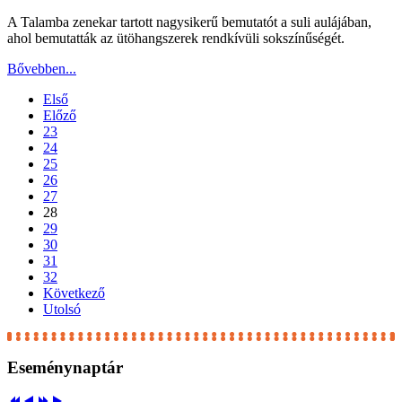
A Talamba zenekar tartott nagysikerű bemutatót a suli aulájában,
ahol bemutatták az ütöhangszerek rendkívüli sokszínűségét.
Bővebben...
Első
Előző
23
24
25
26
27
28
29
30
31
32
Következő
Utolsó
Eseménynaptár