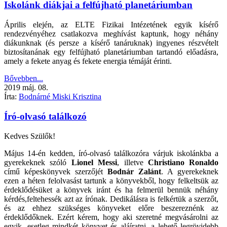
Iskolánk diákjai a felfújható planetáriumban
Április elején, az ELTE Fizikai Intézetének egyik kísérő
rendezvényéhez csatlakozva meghívást kaptunk, hogy néhány
diákunknak (és persze a kísérő tanáruknak) ingyenes részvételt
biztosítanának egy felfújható planetáriumban tartandó előadásra,
amely a fekete anyag és fekete energia témáját érinti.
Bővebben...
2019
máj.
08.
Írta:
Bodnárné Miski Krisztina
Író-olvasó találkozó
Kedves Szülők!
Május 14-én kedden, író-olvasó találkozóra várjuk iskolánkba a
gyerekeknek szóló
Lionel Messi
, illetve
Christiano Ronaldo
című képeskönyvek szerzőjét
Bodnár Zalánt
. A gyerekeknek
ezen a héten felolvasást tartunk a könyvekből, hogy felkeltsük az
érdeklődésüket a könyvek iránt és ha felmerül bennük néhány
kérdés,feltehessék azt az írónak. Dedikálásra is felkértük a szerzőt,
és az ehhez szükséges könyveket előre beszereznénk az
érdeklődőknek. Ezért kérem, hogy aki szeretné megvásárolni az
egyik, esetleg mindkét könyvet és aláíratni, a lehető legrövidebb