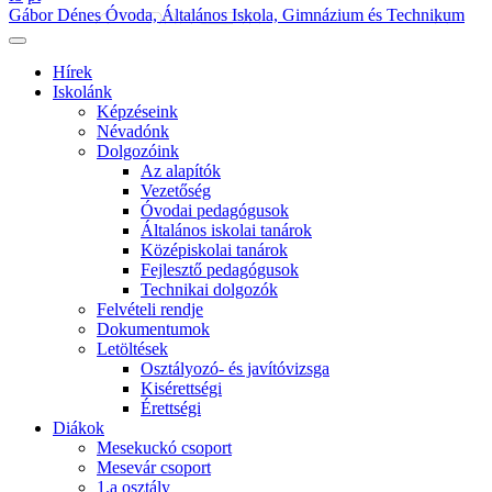
Gábor Dénes Óvoda, Általános Iskola, Gimnázium és Technikum
Hírek
Iskolánk
Képzéseink
Névadónk
Dolgozóink
Az alapítók
Vezetőség
Óvodai pedagógusok
Általános iskolai tanárok
Középiskolai tanárok
Fejlesztő pedagógusok
Technikai dolgozók
Felvételi rendje
Dokumentumok
Letöltések
Osztályozó- és javítóvizsga
Kisérettségi
Érettségi
Diákok
Mesekuckó csoport
Mesevár csoport
1.a osztály