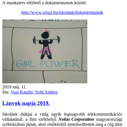
A munkaterv elérhető a dokumentumok között:
http://www.sziszi.hu/iskolank/dokumentumok
2019
máj.
11.
Írta:
Vass Katalin, Solti Andrea
Lányok napja 2019.
Iskolánk diákjai a világ egyik legnagyobb telekommunikációs
vállalatánál, a finn székhelyű
Nokia Corporation
magyarországi
székházában jártak, ahol elsőkézből ismerkedhettek meg a cég által