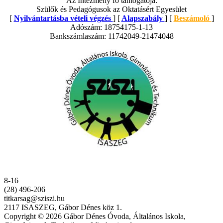
Az Intézmény fő támogatója:
Szülők és Pedagógusok az Oktatásért Egyesület
[
Nyilvántartásba vételi végzés
] [
Alapszabály
] [
Beszámoló
]
Adószám: 18754175-1-13
Bankszámlaszám: 11742049-21474048
8-16
(28) 496-206
titkarsag@sziszi.hu
2117 ISASZEG, Gábor Dénes köz 1.
Copyright © 2026 Gábor Dénes Óvoda, Általános Iskola,