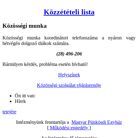
Közzétételi lista
Közösségi
munka
Közösségi munka koordinátori telefonszáma a nyáron vagy
hétvégén dolgozó diákok számára.
(28) 496-206
Bármilyen kérdés, probléma esetén hívható!
Helyszínek
Közösségi szolgálat eljárásrendje
Ön itt van:
Hírek
tetejére
Intézményünk fenntartója a
Magyar Pünkösdi Egyház
[
Működési engedély
]