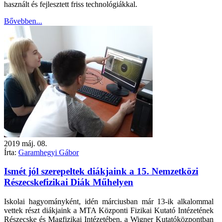
használt és fejlesztett friss technológiákkal.
Bővebben...
2019
máj.
08.
Írta:
Garamhegyi Gábor
Ismét jól szerepeltek diákjaink a 15. Nemzetközi
Részecskefizikai Diák Műhelyen
Iskolai hagyományként, idén márciusban már 13-ik alkalommal
vettek részt diákjaink a MTA Központi Fizikai Kutató Intézetének
Részecske és Magfizikai Intézetében, a Wigner Kutatóközpontban