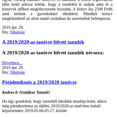
időn belül jelezze felénk, hogy a rendelést le tudjuk adni és a
könyvek időben megérkezzenek hozzánk. A könyv ára 2500 Ft/db
amit kérünk a gyerekekkel elküldeni. Mindkét könyv
megtekinthető az alsós tanári szobában ha szeretnétek belelapozni.
2019
ápr.
29.
Írta:
Titkárság
A 2019/2020-as tanévre felvett tanulók
A 2019/2020-as tanévre felvett tanulók névsora:
Bővebben...
2019
ápr.
29.
Írta:
Titkárság
Pótjelentkezés a 2019/2020 tanévre
Kedves 8. Osztályos Tanuló!
Ha úgy gondolod, hogy szeretnél iskolánk tanulója lenni, akkor
még jelentkezhetsz az alábbi, 2019/2020-as tanévben induló
képzéseinkre 2019.05.06-05.17. között: