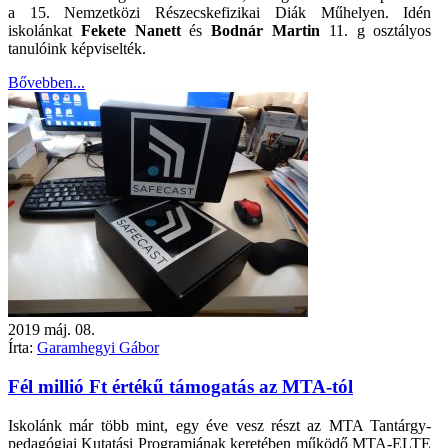
a 15. Nemzetközi Részecskefizikai Diák Műhelyen. Idén
iskolánkat
Fekete Nanett
és
Bodnár Martin
11. g osztályos
tanulóink képviselték.
Bővebben...
2019
máj.
08.
Írta:
Garamhegyi Gábor
Fél millió Ft értékű támogatás az MTA-tól
Iskolánk már több mint, egy éve vesz részt az MTA Tantárgy-
pedagógiai Kutatási Programjának keretében működő MTA-ELTE