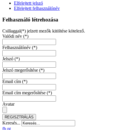
Elfelejtett jelszó
Elfelejtett felhasználónév
Felhasználó létrehozása
Csillaggal(*) jelzett mezők kitöltése kötelező.
Valódi név
(*)
Felhasználónév
(*)
Jelszó
(*)
Jelszó megerősítése
(*)
Email cím
(*)
Email cím megerősítése
(*)
Avatar
REGISZTRÁLÁS
Keresés...
fb
pt