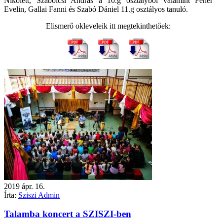
Nikolett, Szabolcsi András a 10.g osztályból valamint Fehér
Evelin, Gallai Fanni és Szabó Dániel 11.g osztályos tanuló.
Elismerő okleveleik itt megtekinthetőek:
2019
ápr.
16.
Írta:
Sziszi Admin
Talamba koncert a SZISZI-ben