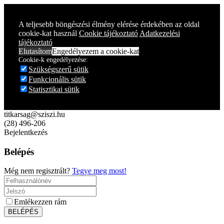
Year
Month
Year
Month
A teljesebb böngészési élmény elérése érdekében az oldal
cookie-kat használ
Cookie tájékoztató
Adatkezelési
tájékoztató
Elutasítom
Engedélyezem a cookie-kat
Cookie-k engedélyezése:
Szükségszerű sütik
Funkcionális sütik
Statisztikai sütik
titkarsag@sziszi.hu
(28) 496-206
Bejelentkezés
Belépés
Még nem regisztrált?
Tegye meg most!
Emlékezzen rám