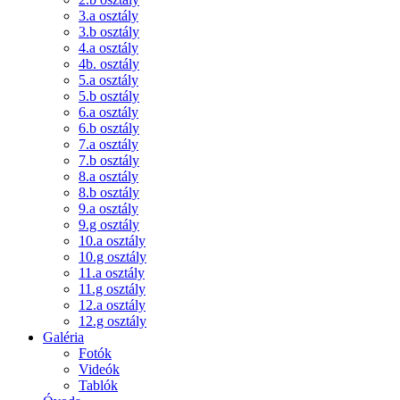
3.a osztály
3.b osztály
4.a osztály
4b. osztály
5.a osztály
5.b osztály
6.a osztály
6.b osztály
7.a osztály
7.b osztály
8.a osztály
8.b osztály
9.a osztály
9.g osztály
10.a osztály
10.g osztály
11.a osztály
11.g osztály
12.a osztály
12.g osztály
Galéria
Fotók
Videók
Tablók