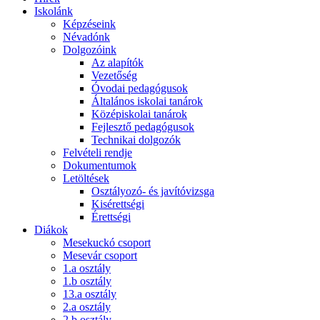
Iskolánk
Képzéseink
Névadónk
Dolgozóink
Az alapítók
Vezetőség
Óvodai pedagógusok
Általános iskolai tanárok
Középiskolai tanárok
Fejlesztő pedagógusok
Technikai dolgozók
Felvételi rendje
Dokumentumok
Letöltések
Osztályozó- és javítóvizsga
Kisérettségi
Érettségi
Diákok
Mesekuckó csoport
Mesevár csoport
1.a osztály
1.b osztály
13.a osztály
2.a osztály
2.b osztály