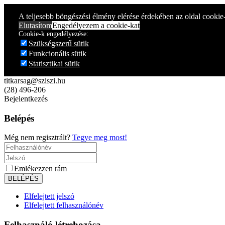
A teljesebb böngészési élmény elérése érdekében az oldal cookie
Elutasítom
Engedélyezem a cookie-kat
Cookie-k engedélyezése:
Szükségszerű sütik
Funkcionális sütik
Statisztikai sütik
titkarsag@sziszi.hu
(28) 496-206
Bejelentkezés
Belépés
Még nem regisztrált?
Tegye meg most!
Emlékezzen rám
Elfelejtett jelszó
Elfelejtett felhasználónév
Felhasználó létrehozása