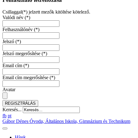
Csillaggal(*) jelzett mezők kitöltése kötelező.
Valódi név
(*)
Felhasználónév
(*)
Jelszó
(*)
Jelszó megerősítése
(*)
Email cím
(*)
Email cím megerősítése
(*)
Avatar
REGISZTRÁLÁS
Keresés...
fb
pt
Gábor Dénes Óvoda, Általános Iskola, Gimnázium és Technikum
Hírek