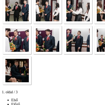
1. oldal / 3
Első
Előző