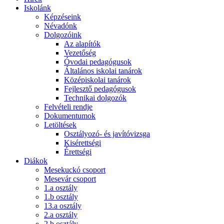
Iskolánk
Képzéseink
Névadónk
Dolgozóink
Az alapítók
Vezetőség
Óvodai pedagógusok
Általános iskolai tanárok
Középiskolai tanárok
Fejlesztő pedagógusok
Technikai dolgozók
Felvételi rendje
Dokumentumok
Letöltések
Osztályozó- és javítóvizsga
Kisérettségi
Érettségi
Diákok
Mesekuckó csoport
Mesevár csoport
1.a osztály
1.b osztály
13.a osztály
2.a osztály
2.b osztály