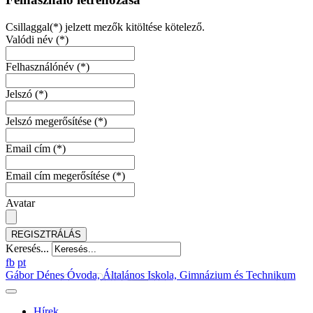
Csillaggal(*) jelzett mezők kitöltése kötelező.
Valódi név
(*)
Felhasználónév
(*)
Jelszó
(*)
Jelszó megerősítése
(*)
Email cím
(*)
Email cím megerősítése
(*)
Avatar
REGISZTRÁLÁS
Keresés...
fb
pt
Gábor Dénes Óvoda, Általános Iskola, Gimnázium és Technikum
Hírek