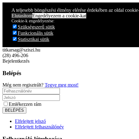
Year
Month
Year
Month
A teljesebb böngészési élmény elérése érdekében az oldal cookie
Elutasítom
Engedélyezem a cookie-kat
Cookie-k engedélyezése:
Szükségszerű sütik
Funkcionális sütik
Statisztikai sütik
titkarsag@sziszi.hu
(28) 496-206
Bejelentkezés
Belépés
Még nem regisztrált?
Tegye meg most!
Emlékezzen rám
Elfelejtett jelszó
Elfelejtett felhasználónév
Felhasználó létrehozása