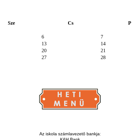
Sze
Cs
P
6
7
13
14
20
21
27
28
Az iskola számlavezető bankja:
K&H Bank