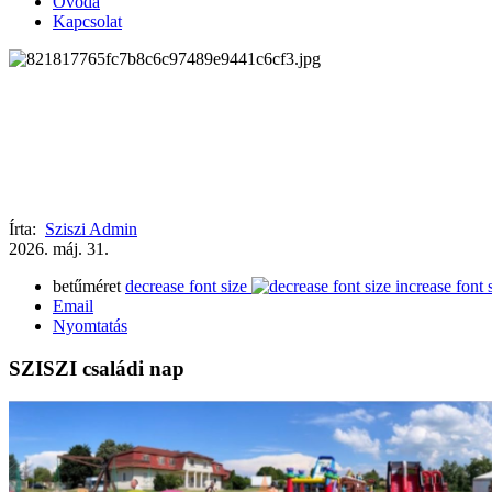
Óvoda
Kapcsolat
Írta:
Sziszi Admin
2026.
máj.
31.
betűméret
decrease font size
increase font 
Email
Nyomtatás
SZISZI családi nap