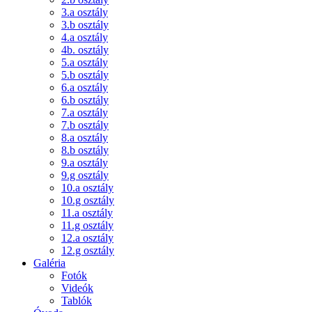
3.a osztály
3.b osztály
4.a osztály
4b. osztály
5.a osztály
5.b osztály
6.a osztály
6.b osztály
7.a osztály
7.b osztály
8.a osztály
8.b osztály
9.a osztály
9.g osztály
10.a osztály
10.g osztály
11.a osztály
11.g osztály
12.a osztály
12.g osztály
Galéria
Fotók
Videók
Tablók