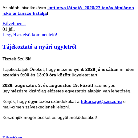
Az alábbi hivatkozásra
kattintva látható 2026/27 tanáv általános
iskolai tanszerlistálja
!
Bővebben...
01
júl.
Legyél az első kommentelő!
Tájékoztató a nyári ügyletről
Tisztelt Szülők!
Tájékoztatjuk Önöket, hogy intézményünk
2026 júliusában
minden
szerdán 9:00 és 13:00 óra között
ügyeletet tart.
2026. augusztus 3. és augusztus 19. között
személyes
ügyintézésre kizárólag előzetes egyeztetés alapján van lehetőség.
Kérjük, hogy ügyintézési szándékukat a
titkarsag@sziszi.hu
e-
mail-címen szíveskedjenek jelezni.
Köszönjük megértésüket és együttműködésüket!