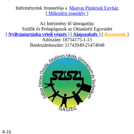
Intézményünk fenntartója a
Magyar Pünkösdi Egyház
[
Működési engedély
]
Az Intézmény fő támogatója:
Szülők és Pedagógusok az Oktatásért Egyesület
[
Nyilvántartásba vételi végzés
] [
Alapszabály
] [
Beszámoló
]
Adószám: 18754175-1-13
Bankszámlaszám: 11742049-21474048
8-16