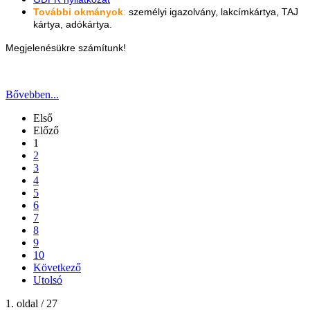
További okmányok
:
személyi igazolvány, lakcímkártya, TAJ
kártya, adókártya.
Megjelenésükre számítunk!
Bővebben...
Első
Előző
1
2
3
4
5
6
7
8
9
10
Következő
Utolsó
1. oldal / 27