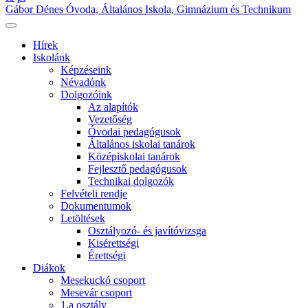
Gábor Dénes Óvoda, Általános Iskola, Gimnázium és Technikum
Hírek
Iskolánk
Képzéseink
Névadónk
Dolgozóink
Az alapítók
Vezetőség
Óvodai pedagógusok
Általános iskolai tanárok
Középiskolai tanárok
Fejlesztő pedagógusok
Technikai dolgozók
Felvételi rendje
Dokumentumok
Letöltések
Osztályozó- és javítóvizsga
Kisérettségi
Érettségi
Diákok
Mesekuckó csoport
Mesevár csoport
1.a osztály