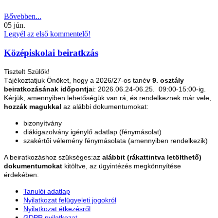
Bővebben...
05
jún.
Legyél az első kommentelő!
Középiskolai beiratkzás
Tisztelt Szülők!
Tájékoztatjuk Önöket, hogy a 2026/27-os tané
v 9. osztály
beiratkozásának időpontja
i: 2026.06.24-06.25. 09:00-15:00-ig.
Kérjük, amennyiben lehetőségük van rá, és rendelkeznek már vele,
hozzák magukkal
az alábbi dokumentumokat:
bizonyítvány
diákigazolvány igénylő adatlap (fénymásolat)
szakértői vélemény fénymásolata (amennyiben rendelkezik)
A beiratkozáshoz szükséges:az
alábbit (rákattintva letölthető)
dokumentumokat
kitöltve, az ügyintézés megkönnyítése
érdekében:
Tanulói adatlap
Nyilatkozat felügyeleti jogokról
Nyilatkozat étkezésről
GDPR nyilatkozat