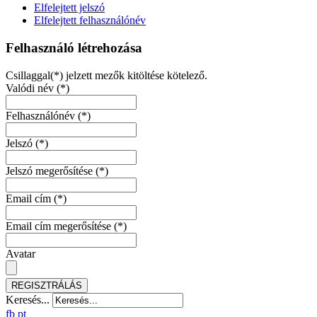
Elfelejtett jelszó
Elfelejtett felhasználónév
Felhasználó létrehozása
Csillaggal(*) jelzett mezők kitöltése kötelező.
Valódi név
(*)
Felhasználónév
(*)
Jelszó
(*)
Jelszó megerősítése
(*)
Email cím
(*)
Email cím megerősítése
(*)
Avatar
REGISZTRÁLÁS
Keresés...
fb
pt