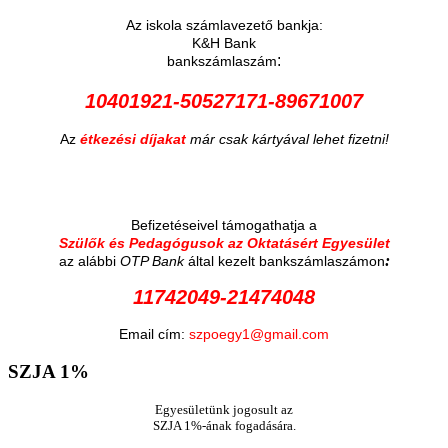
Az iskola számlavezető bankja:
K&H Bank
:
bankszámlaszám
10401921-50527171-89671007
Az
étkezési díjakat
már csak kártyával lehet fizetni!
Befizetéseivel támogathatja a
Szülők és Pedagógusok az Oktatásért Egyesület
:
az alábbi
OTP Bank
által kezelt bankszámlaszámon
11742049-21474048
Email cím:
szpoegy1@gmail.com
SZJA
1%
Egyesületünk jogosult az
SZJA 1%-ának fogadására.