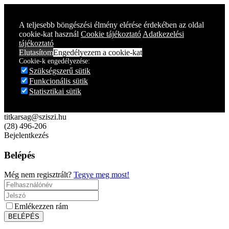
Year
Month
Year
Month
A teljesebb böngészési élmény elérése érdekében az oldal
cookie-kat használ
Cookie tájékoztató
Adatkezelési
tájékoztató
Elutasítom
Engedélyezem a cookie-kat
Cookie-k engedélyezése:
Szükségszerű sütik
Funkcionális sütik
Statisztikai sütik
titkarsag@sziszi.hu
(28) 496-206
Bejelentkezés
Belépés
Még nem regisztrált?
Tegye meg most!
Emlékezzen rám