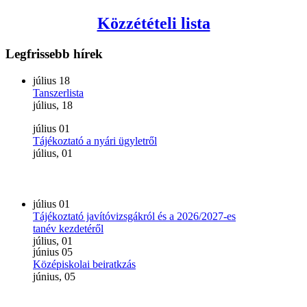
Közzétételi lista
Legfrissebb
hírek
július
18
Tanszerlista
július, 18
július
01
Tájékoztató a nyári ügyletről
július, 01
július
01
Tájékoztató javítóvizsgákról és a 2026/2027-es
tanév kezdetéről
július, 01
június
05
Középiskolai beiratkzás
június, 05