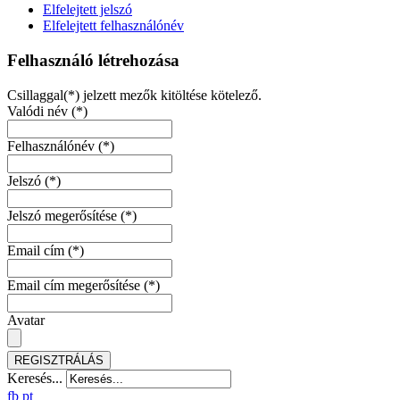
Elfelejtett jelszó
Elfelejtett felhasználónév
Felhasználó létrehozása
Csillaggal(*) jelzett mezők kitöltése kötelező.
Valódi név
(*)
Felhasználónév
(*)
Jelszó
(*)
Jelszó megerősítése
(*)
Email cím
(*)
Email cím megerősítése
(*)
Avatar
REGISZTRÁLÁS
Keresés...
fb
pt