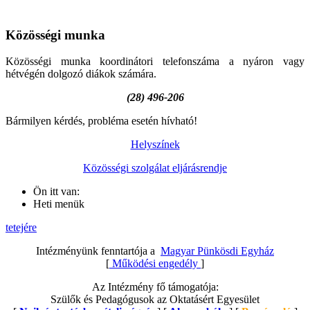
Közösségi
munka
Közösségi munka koordinátori telefonszáma a nyáron vagy
hétvégén dolgozó diákok számára.
(28) 496-206
Bármilyen kérdés, probléma esetén hívható!
Helyszínek
Közösségi szolgálat eljárásrendje
Ön itt van:
Heti menük
tetejére
Intézményünk fenntartója a
Magyar Pünkösdi Egyház
[
Működési engedély
]
Az Intézmény fő támogatója:
Szülők és Pedagógusok az Oktatásért Egyesület