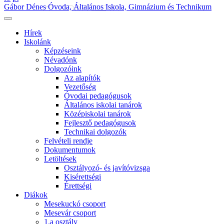
Gábor Dénes Óvoda, Általános Iskola, Gimnázium és Technikum
Hírek
Iskolánk
Képzéseink
Névadónk
Dolgozóink
Az alapítók
Vezetőség
Óvodai pedagógusok
Általános iskolai tanárok
Középiskolai tanárok
Fejlesztő pedagógusok
Technikai dolgozók
Felvételi rendje
Dokumentumok
Letöltések
Osztályozó- és javítóvizsga
Kisérettségi
Érettségi
Diákok
Mesekuckó csoport
Mesevár csoport
1.a osztály