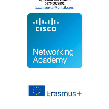
0670/3872692
kata.magyari@gmail.com