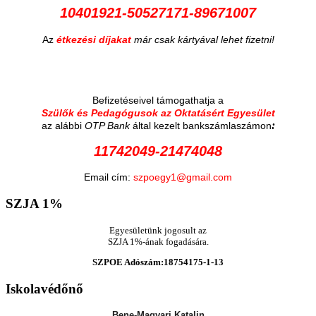
10401921-50527171-89671007
Az
étkezési díjakat
már csak kártyával lehet fizetni!
Befizetéseivel támogathatja a
Szülők és Pedagógusok az Oktatásért Egyesület
:
az alábbi
OTP Bank
által kezelt bankszámlaszámon
11742049-21474048
Email cím:
szpoegy1@gmail.com
SZJA
1%
Egyesületünk jogosult az
SZJA 1%-ának fogadására.
SZPOE Adószám:18754175-1-13
Iskolavédőnő
Bene-Magyari Katalin