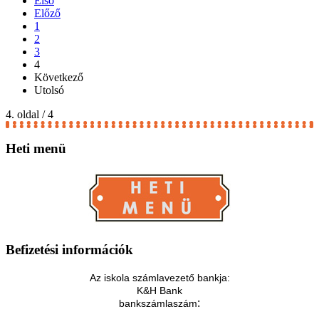
Első
Előző
1
2
3
4
Következő
Utolsó
4. oldal / 4
Heti
menü
Befizetési
információk
Az iskola számlavezető bankja:
K&H Bank
:
bankszámlaszám