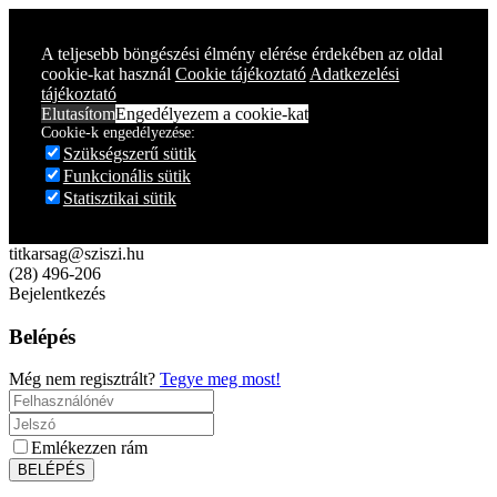
A teljesebb böngészési élmény elérése érdekében az oldal
cookie-kat használ
Cookie tájékoztató
Adatkezelési
tájékoztató
Elutasítom
Engedélyezem a cookie-kat
Cookie-k engedélyezése:
Szükségszerű sütik
Funkcionális sütik
Statisztikai sütik
titkarsag@sziszi.hu
(28) 496-206
Bejelentkezés
Belépés
Még nem regisztrált?
Tegye meg most!
Emlékezzen rám