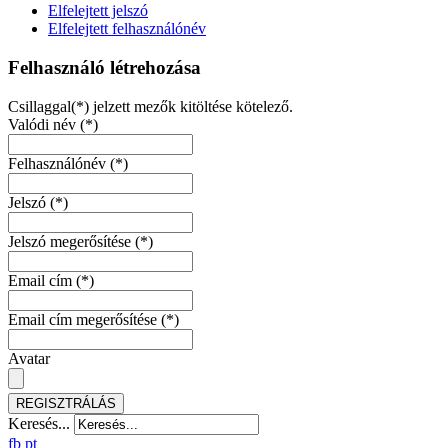
Elfelejtett jelszó
Elfelejtett felhasználónév
Felhasználó létrehozása
Csillaggal(*) jelzett mezők kitöltése kötelező.
Valódi név
(*)
Felhasználónév
(*)
Jelszó
(*)
Jelszó megerősítése
(*)
Email cím
(*)
Email cím megerősítése
(*)
Avatar
REGISZTRÁLÁS
Keresés...
fb
pt