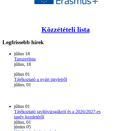
Közzétételi lista
Legfrissebb
hírek
július
18
Tanszerlista
július, 18
július
01
Tájékoztató a nyári ügyletről
július, 01
július
01
Tájékoztató javítóvizsgákról és a 2026/2027-es
tanév kezdetéről
július, 01
június
05