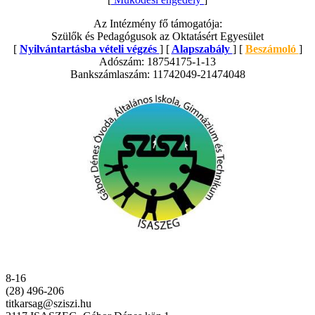
Az Intézmény fő támogatója:
Szülők és Pedagógusok az Oktatásért Egyesület
[
Nyilvántartásba vételi végzés
] [
Alapszabály
] [
Beszámoló
]
Adószám: 18754175-1-13
Bankszámlaszám: 11742049-21474048
8-16
(28) 496-206
titkarsag@sziszi.hu