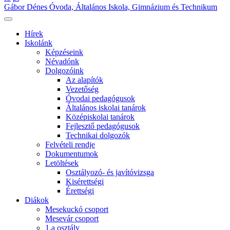
Gábor Dénes Óvoda, Általános Iskola, Gimnázium és Technikum
Hírek
Iskolánk
Képzéseink
Névadónk
Dolgozóink
Az alapítók
Vezetőség
Óvodai pedagógusok
Általános iskolai tanárok
Középiskolai tanárok
Fejlesztő pedagógusok
Technikai dolgozók
Felvételi rendje
Dokumentumok
Letöltések
Osztályozó- és javítóvizsga
Kisérettségi
Érettségi
Diákok
Mesekuckó csoport
Mesevár csoport
1.a osztály