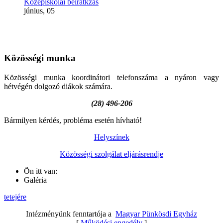
Középiskolai beiratkzás
június, 05
Közösségi
munka
Közösségi munka koordinátori telefonszáma a nyáron vagy
hétvégén dolgozó diákok számára.
(28) 496-206
Bármilyen kérdés, probléma esetén hívható!
Helyszínek
Közösségi szolgálat eljárásrendje
Ön itt van:
Galéria
tetejére
Intézményünk fenntartója a
Magyar Pünkösdi Egyház
[
Működési engedély
]