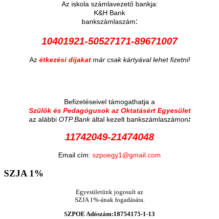
Az iskola számlavezető bankja:
K&H Bank
:
bankszámlaszám
10401921-50527171-89671007
Az
étkezési díjakat
már csak kártyával lehet fizetni!
Befizetéseivel támogathatja a
Szülők és Pedagógusok az Oktatásért Egyesület
:
az alábbi
OTP Bank
által kezelt bankszámlaszámon
11742049-21474048
Email cím:
szpoegy1@gmail.com
SZJA
1%
Egyesületünk jogosult az
SZJA 1%-ának fogadására.
SZPOE Adószám:18754175-1-13