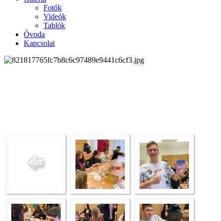
Fotók
Videók
Tablók
Óvoda
Kapcsolat