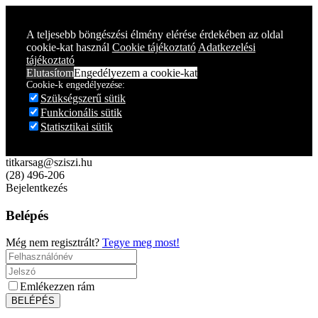
A teljesebb böngészési élmény elérése érdekében az oldal
cookie-kat használ
Cookie tájékoztató
Adatkezelési
tájékoztató
Elutasítom
Engedélyezem a cookie-kat
Cookie-k engedélyezése:
Szükségszerű sütik
Funkcionális sütik
Statisztikai sütik
titkarsag@sziszi.hu
(28) 496-206
Bejelentkezés
Belépés
Még nem regisztrált?
Tegye meg most!
Emlékezzen rám