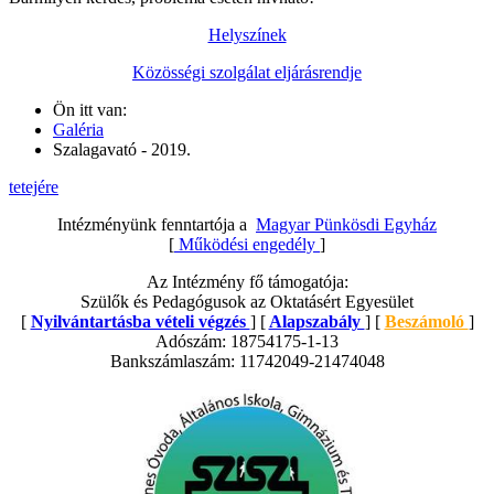
Helyszínek
Közösségi szolgálat eljárásrendje
Ön itt van:
Galéria
Szalagavató - 2019.
tetejére
Intézményünk fenntartója a
Magyar Pünkösdi Egyház
[
Működési engedély
]
Az Intézmény fő támogatója:
Szülők és Pedagógusok az Oktatásért Egyesület
[
Nyilvántartásba vételi végzés
] [
Alapszabály
] [
Beszámoló
]
Adószám: 18754175-1-13
Bankszámlaszám: 11742049-21474048