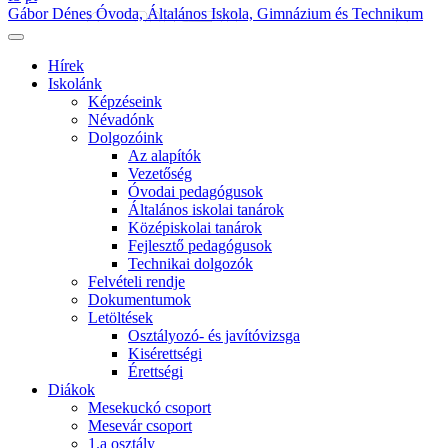
Gábor Dénes Óvoda, Általános Iskola, Gimnázium és Technikum
Hírek
Iskolánk
Képzéseink
Névadónk
Dolgozóink
Az alapítók
Vezetőség
Óvodai pedagógusok
Általános iskolai tanárok
Középiskolai tanárok
Fejlesztő pedagógusok
Technikai dolgozók
Felvételi rendje
Dokumentumok
Letöltések
Osztályozó- és javítóvizsga
Kisérettségi
Érettségi
Diákok
Mesekuckó csoport
Mesevár csoport
1.a osztály