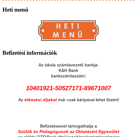
Heti
menü
Befizetési
információk
Az iskola számlavezető bankja:
K&H Bank
:
bankszámlaszám
10401921-50527171-89671007
Az
étkezési díjakat
már csak kártyával lehet fizetni!
Befizetéseivel támogathatja a
Szülők és Pedagógusok az Oktatásért Egyesület
:
az alábbi
OTP Bank
által kezelt bankszámlaszámon