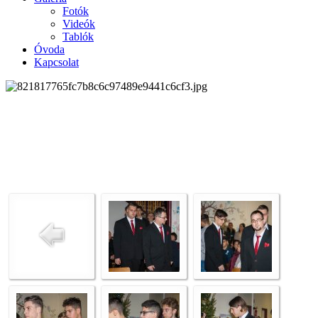
Fotók
Videók
Tablók
Óvoda
Kapcsolat