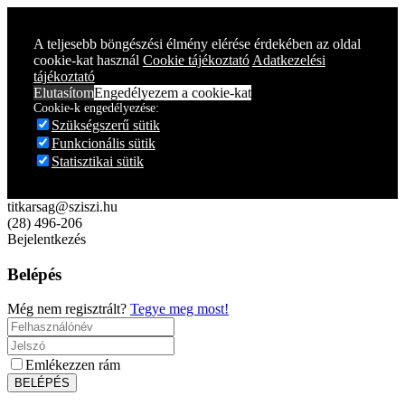
A teljesebb böngészési élmény elérése érdekében az oldal
cookie-kat használ
Cookie tájékoztató
Adatkezelési
tájékoztató
Elutasítom
Engedélyezem a cookie-kat
Cookie-k engedélyezése:
Szükségszerű sütik
Funkcionális sütik
Statisztikai sütik
titkarsag@sziszi.hu
(28) 496-206
Bejelentkezés
Belépés
Még nem regisztrált?
Tegye meg most!
Emlékezzen rám