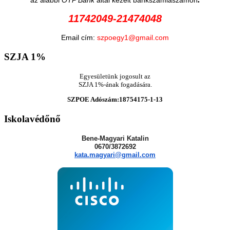
11742049-21474048
Email cím:
szpoegy1@gmail.com
SZJA
1%
Egyesületünk jogosult az
SZJA 1%-ának fogadására.
SZPOE Adószám:18754175-1-13
Iskolavédőnő
Bene-Magyari Katalin
0670/3872692
kata.magyari@gmail.com