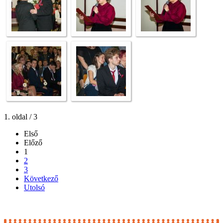
1. oldal / 3
Első
Előző
1
2
3
Következő
Utolsó