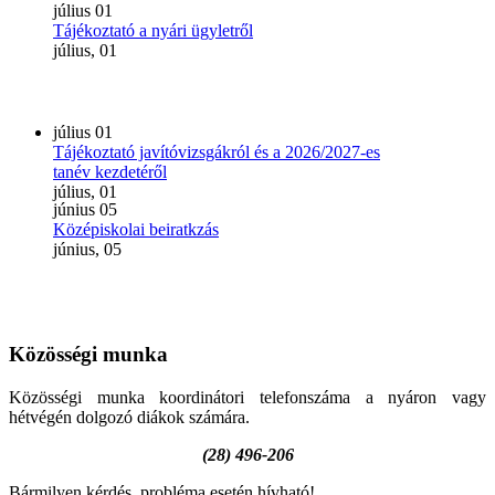
július
01
Tájékoztató a nyári ügyletről
július, 01
július
01
Tájékoztató javítóvizsgákról és a 2026/2027-es
tanév kezdetéről
július, 01
június
05
Középiskolai beiratkzás
június, 05
Közösségi
munka
Közösségi munka koordinátori telefonszáma a nyáron vagy
hétvégén dolgozó diákok számára.
(28) 496-206
Bármilyen kérdés, probléma esetén hívható!