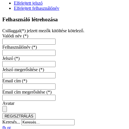
Elfelejtett jelszó
Elfelejtett felhasználónév
Felhasználó létrehozása
Csillaggal(*) jelzett mezők kitöltése kötelező.
Valódi név
(*)
Felhasználónév
(*)
Jelszó
(*)
Jelszó megerősítése
(*)
Email cím
(*)
Email cím megerősítése
(*)
Avatar
REGISZTRÁLÁS
Keresés...
fb
pt